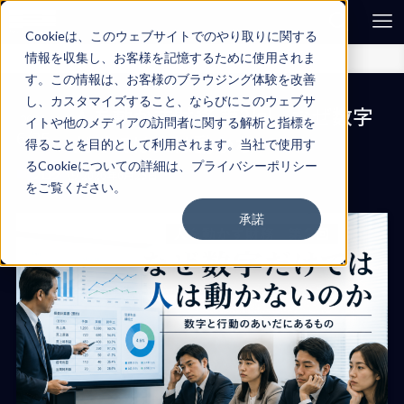
Cookieは、このウェブサイトでのやり取りに関する
情報を収集し、お客様を記憶するために使用されま
ホーム
ブログ
す。この情報は、お客様のブラウジング体験を改善
し、カスタマイズすること、ならびにこのウェブサ
人を動かす財務 第2回 なぜ数字
2026
イトや他のメディアの訪問者に関する解析と指標を
6/25
だけでは人は動かないのか
得ることを目的として利用されます。当社で使用す
るCookieについての詳細は、プライバシーポリシー
ブログ
2026年6月25日
をご覧ください。
承諾