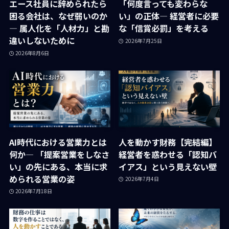
エース社員に辞められたら
「何度言っても変わらな
困る会社は、なぜ弱いのか
い」の正体― 経営者に必要
― 属人化を「人材力」と勘
な「信賞必罰」を考える
違いしないために
2026年7月25日
2026年8月6日
AI時代における営業力とは
人を動かす財務【完結編】
何か― 「提案営業をしなさ
経営者を惑わせる「認知バ
い」の先にある、本当に求
イアス」という見えない壁
められる営業の姿
2026年7月4日
2026年7月18日