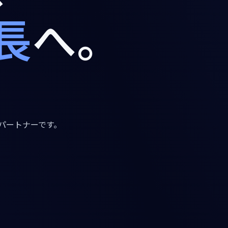
長
へ。
。
営パートナーです。