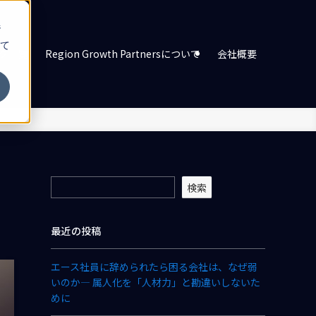
ジ
て
グ一覧
Region Growth Partnersについて
会社概要
検索
最近の投稿
エース社員に辞められたら困る会社は、なぜ弱
いのか― 属人化を「人材力」と勘違いしないた
めに