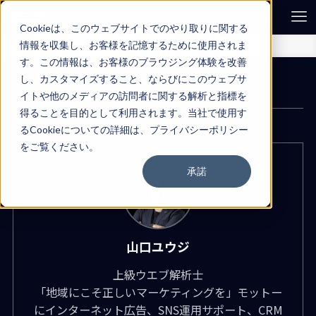
Cookieは、このウェブサイトでのやり取りに関する
情報を収集し、お客様を記憶するために使用されま
ホーム
山口ユウジの執筆記事
す。この情報は、お客様のブラウジング体験を改善
し、カスタマイズすること、ならびにこのウェブサ
山口ユウジ
– Author –
イトや他のメディアの訪問者に関する解析と指標を
得ることを目的として利用されます。当社で使用す
るCookieについての詳細は、プライバシーポリシー
をご覧ください。
承諾
山口ユウジ
上級ウエブ解析士
「地域にこそ正しいマーケティングを」モットー
にインターネット広告、SNS運用サポート、CRM