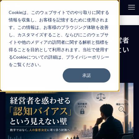
Cookieは、このウェブサイトでのやり取りに関する
情報を収集し、お客様を記憶するために使用されま
ホーム
ブログ
す。この情報は、お客様のブラウジング体験を改善
し、カスタマイズすること、ならびにこのウェブサ
人を動かす財務【完結編】経営者
イトや他のメディアの訪問者に関する解析と指標を
2026
を惑わせる「認知バイアス」とい
得ることを目的として利用されます。当社で使用す
7/04
う見えない壁
るCookieについての詳細は、プライバシーポリシー
をご覧ください。
ブログ
2026年7月4日
承諾