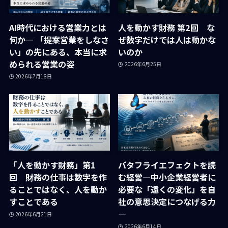
AI時代における営業力とは
人を動かす財務 第2回 な
何か― 「提案営業をしなさ
ぜ数字だけでは人は動かな
い」の先にある、本当に求
いのか
められる営業の姿
2026年6月25日
2026年7月18日
「人を動かす財務」第1
バタフライエフェクトを読
回 財務の仕事は数字を作
む経営―中小企業経営者に
ることではなく、人を動か
必要な「遠くの変化」を自
すことである
社の意思決定につなげる力
―
2026年6月21日
2026年6月14日