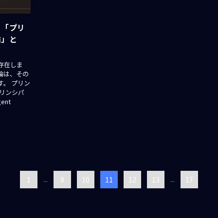
く「プリ
論」と
存在しま
論は、その
。 プリン
リンシパ
ent
1
...
9
10
11
12
13
...
17