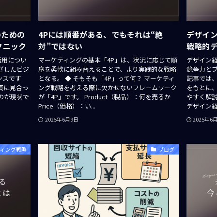
のための
4Pには順番がある、でもそれは“絶
デザイ
テクニック
対”ではない
戦略的
告活用につい
マーケティングの基本「4P」は、状況に応じて順
デザイン
ざしたビジ
序を柔軟に組み替えることで、より実践的な戦略
競争力と
ンスです
となる。 ◆ そもそも「4P」って何？ マーケティ
記事では
資に見合っ
ング戦略を考える際に欠かせないフレームワーク
をもとに
のが現状で
が「4P」です。 Product（製品）：何を売るか
やすく解説
Price（価格）：い...
デザイン経営
2025年6月9日
2025年6
ティング戦略
ブログ