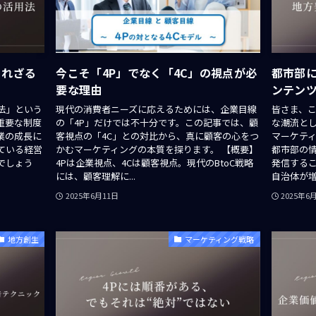
られざる
今こそ「4P」でなく「4C」の視点が必
都市部
要な理由
ンテン
法」という
現代の消費者ニーズに応えるためには、企業目線
皆さま、
重要な制度
の「4P」だけでは不十分です。この記事では、顧
な潮流と
業の成長に
客視点の「4C」との対比から、真に顧客の心をつ
マーケテ
ている経営
かむマーケティングの本質を探ります。 【概要】
都市部の
でしょう
4Pは企業視点、4Cは顧客視点。現代のBtoC戦略
発信する
には、顧客理解に...
自治体が増え
2025年6月11日
2025年6
地方創生
マーケティング戦略