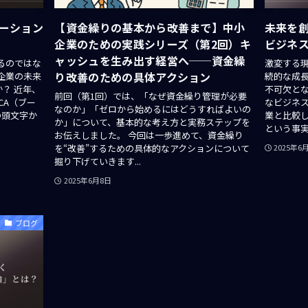
ベーション
【資金繰りの基本から改善まで】中小
未来を
企業のための実践シリーズ（第2回）キ
ビジネ
ャッシュを生み出す経営へ──資金繰
るのではな
激変する
り改善のための具体アクション
企業の未来
続的な成
か？ 近年、
不可欠と
前回（第1回）では、「なぜ資金繰り管理が必要
CA（ブー
なビジネ
なのか」「ゼロから始めるにはどうすればよいの
の頭文字か
業と比較し
か」について、基本的な考え方と実務ステップを
という事実が
お伝えしました。 今回は一歩進めて、資金繰り
を“改善”するための具体的なアクションについて
2025年6
掘り下げていきます...
2025年6月8日
ブログ